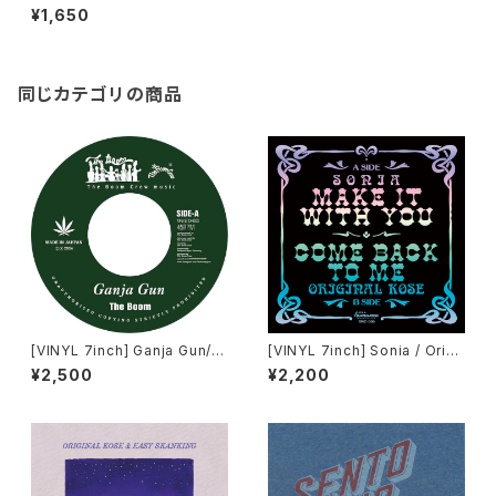
of.CHINNEN & ORIGINAL K
¥1,650
OSE
同じカテゴリの商品
[VINYL 7inch] Ganja Gun/T
[VINYL 7inch] Sonia / Origi
he Boom SMOKE A DE GAN
nal Kose「Make It With You
¥2,500
¥2,200
JA /ORIGINAL KOSE
/ Come Back To Me」