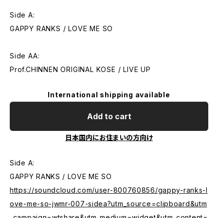
Side A:
GAPPY RANKS / LOVE ME SO
Side AA:
Prof.CHINNEN ORIGINAL KOSE / LIVE UP
International shipping available
Add to cart
日本国内にお住まいの方向け
Side A:
GAPPY RANKS / LOVE ME SO
https://soundcloud.com/user-800760856/gappy-ranks-l
ove-me-so-jwmr-007-sidea?utm_source=clipboard&utm
_campaign=wtshare&utm_medium=widget&utm_content=