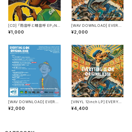
[CD] 「雨音呼と晴音呼 EP」NI
[WAV DOWNLOAD] EVERYT
NETY-U / ORIGINAL KOSE /
ING IS OK - ORIGINAL KOS
¥1,000
¥2,000
pro. NICE☆J
E
[WAV DOWNLOAD] EVERYT
[VINYL 12inch LP] EVERYTI
ING IS OK - Riddim Vesrion
NG IS OK - ORIGINAL KOSE
¥2,000
¥4,400
集