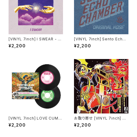
[VINYL 7inch] I SWEAR - O
[VINYL 7inch] Sento Echo
RIGINAL KOSE & EASY SKA
Chamber - ORIGINAL KOSE
¥2,200
¥2,200
NKING
[VINYL 7inch] LOVE CUMBI
お取り寄せ [VINYL 7inch] BO
A / LIFE PARTY(EQUALIZER
OMDIGI / OTEMO-YAN / 春
¥2,200
¥2,200
REMIX) - ORIGINAL KOSE
が来た ft.ORIGINAL KOSE