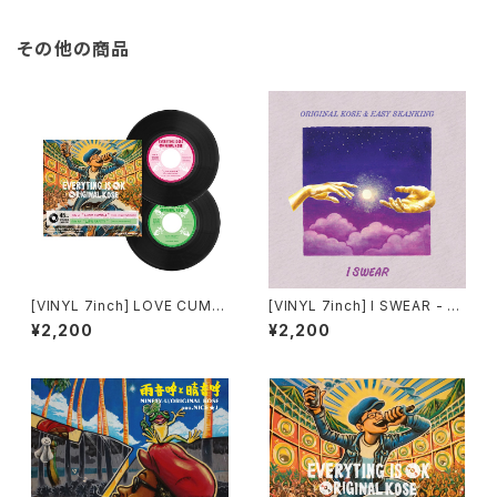
その他の商品
[VINYL 7inch] LOVE CUMBI
[VINYL 7inch] I SWEAR - O
A / LIFE PARTY(EQUALIZER
RIGINAL KOSE & EASY SKA
¥2,200
¥2,200
REMIX) - ORIGINAL KOSE
NKING