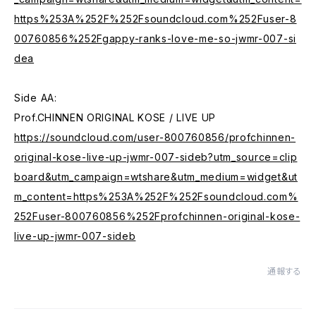
https%253A%252F%252Fsoundcloud.com%252Fuser-8
00760856%252Fgappy-ranks-love-me-so-jwmr-007-si
dea
Side AA:
Prof.CHINNEN ORIGINAL KOSE / LIVE UP
https://soundcloud.com/user-800760856/profchinnen-
original-kose-live-up-jwmr-007-sideb?utm_source=clip
board&utm_campaign=wtshare&utm_medium=widget&ut
m_content=https%253A%252F%252Fsoundcloud.com%
252Fuser-800760856%252Fprofchinnen-original-kose-
live-up-jwmr-007-sideb
通報する