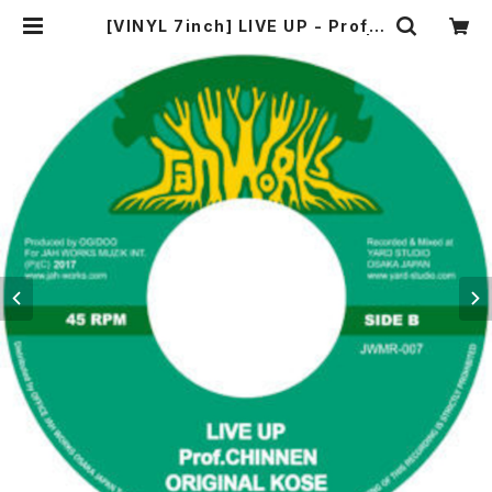
[VINYL 7inch] LIVE UP - Prof.C
HINNEN & ORIGINAL KOSE |
【エビティン屋】 EVERYTING MAR
T - ORIGINAL KOSE オリジナル
コーセー