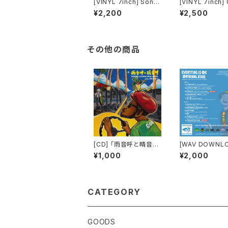
[VINYL 7inch] Sonia
[VINYL 7inch] 
/ Original Kose「Mak
Gun/The Boo
¥2,200
¥2,500
e It With You / Com
OKE A DE GAN
e Back To Me」
RIGINAL KOSE
その他の商品
[CD] 「雨音呼と晴音呼
[WAV DOWNL
EP」NINETY-U / ORI
EVERYTING IS
¥1,000
¥2,000
GINAL KOSE / pro. N
Riddim Vesrio
ICE☆J
CATEGORY
GOODS