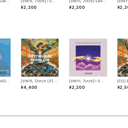
Ganja
[VINYL 7inch] I SWE
[VINYL 7inch] Sento
[VINY
m SM
AR - ORIGINAL KOS
Echo Chamber - OR
CUMBI
¥2,200
¥2,200
¥2,2
JA /O
E & EASY SKANKING
IGINAL KOSE
Y(EQ
X) - 
OAD]
[VINYL 12inch LP] E
[VINYL 7inch] I SWE
[CD] 
 OK -
VERYTING IS OK - O
AR - ORIGINAL KOS
OK -
¥4,400
¥2,200
¥2,5
n 集
RIGINAL KOSE
E & EASY SKANKING
E