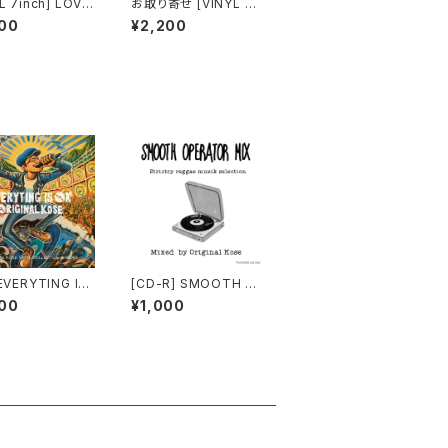
L 7inch] LOVE
お取り寄せ [VINYL 7i
A / LIFE PART
nch] BOOMDIGI / O
00
¥2,200
UALIZER REMI
TEMO-YAN / 春が来
ORIGINAL KOSE
た ft.ORIGINAL KOSE
EVERYTING IS
[CD-R] SMOOTH O
 ORIGINAL KOS
PERATOR MIX mixe
00
¥1,000
d by ORIGINAL KOS
E