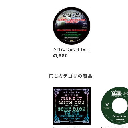
[VINYL 12inch] Terra
Bites – 2SHANTI me
¥1,680
ets ORIGINAL KOSE
[DUB STORE EXCLU
SIVE]
同じカテゴリの商品