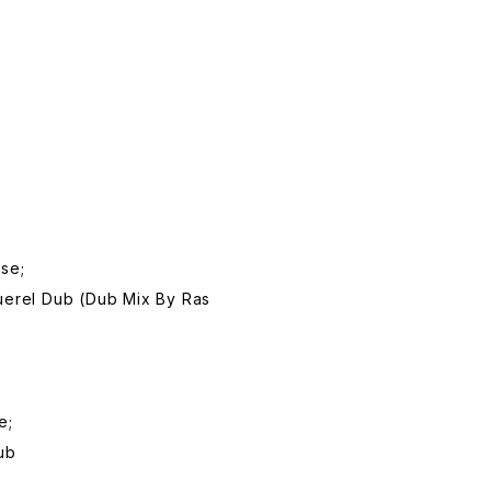
ose;
querel Dub (Dub Mix By Ras
e;
ub