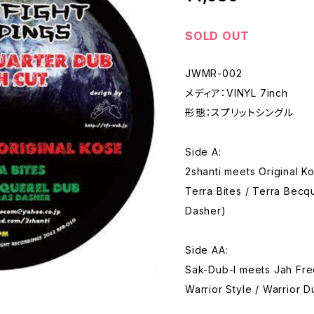
SOLD OUT
JWMR-002
メディア：VINYL 7inch
形態：スプリットシングル
Side A:
2shanti meets Original K
Terra Bites / Terra Bec
Dasher)
Side AA:
Sak-Dub-I meets Jah Fre
Warrior Style / Warrior D